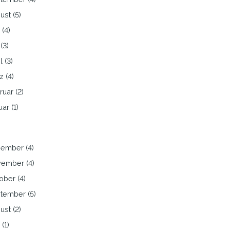
ust (5)
 (4)
(3)
l (3)
z (4)
ruar (2)
ar (1)
ember (4)
ember (4)
ober (4)
tember (5)
ust (2)
 (1)