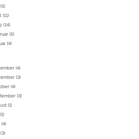
(5)
l (11)
z (14)
ruar (5)
ar (4)
ember (4)
ember (3)
ober (4)
tember (3)
st (1)
(1)
 (4)
(3)