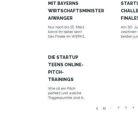
MIT BAYERNS
START
WIRTSCHAFTSMINISTER
CHALL
AIWANGER
FINALE
Nur noch bis 15. März
Am 30. Ju
könnt Ihr dabei sein!
zeichnen 
Das Finale im WERK1
besten ju
wird großartig!
Deutschla
DIE STARTUP
TEENS ONLINE-
PITCH-
TRAININGS
Wie ist ein Pitch
perfekt und welche
Triggerpunkte sind bei
Investor:innen
wichtig? Das klären
…
2
3
4
wir in unseren Online-
Pitchtrainings!