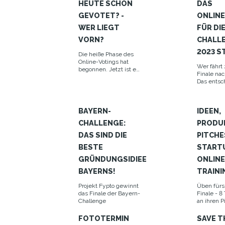
HEUTE SCHON
DAS
GEVOTET? -
ONLIN
WER LIEGT
FÜR DI
VORN?
CHALL
2023 S
Die heiße Phase des
Online-Votings hat
Wer fährt
begonnen. Jetzt ist es
Finale nac
an den TOP 5, ihre
Das entsc
Netzwerke zu
mit Deine
aktivieren und
Vote bis z
Stimmen zu sammeln.
mit und s
Wer gerade wo steht,
BAYERN-
IDEEN,
Lieblingsp
verraten wir Euch an
Finale.
dieser Stelle.
CHALLENGE:
PRODU
DAS SIND DIE
PITCHE
BESTE
START
GRÜNDUNGSIDIEE
ONLINE
BAYERNS!
TRAINI
Projekt Fypto gewinnt
Üben fürs
das Finale der Bayern-
Finale - 8
Challenge
an ihren P
FOTOTERMIN
SAVE T