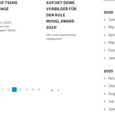
UP TEENS
SOFORT DEINE
ENGE
VORBILDER FÜR
2026
!
DEN ROLE
Juni
MODEL AWARD
ni 2023
wir die
Mai 
2023!
ngen Talente
nds aus.
Apri
Mit zwei brandneuen
Kategorien!
März
Febr
Janu
2025
Nov
Okt
5
6
7
8
9
10
11
…
Augu
Juli 
Juni