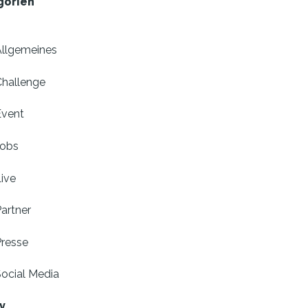
gorien
Allgemeines
Challenge
Event
Jobs
ive
artner
Presse
ocial Media
v