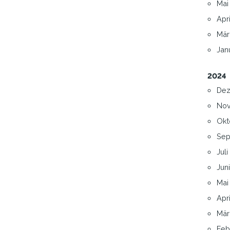
Mai 
Apri
Mär
Janu
2024
Dez
Nov
Okt
Sep
Juli 
Juni
Mai 
Apri
März
Febr