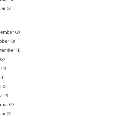
ar (3)
ember (2)
ober (3)
tember (1)
 (2)
 (4)
(1)
l (2)
z (2)
ruar (2)
ar (2)