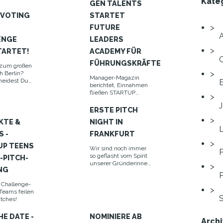
Kate
GEN TALENTS
EVOTING
STARTET
E
FUTURE
ENGE
LEADERS
TARTET!
ACADEMY FÜR
FÜHRUNGSKRÄFTE
 zum großen
h Berlin?
Manager-Magazin
heidest Du
berichtet, Einnahmen
r Stimme.
fließen STARTUP
um 14. Juni
TEENS zu.
chicke Dein
ERSTE PITCH
rojekt ins
KTE &
NIGHT IN
L
S -
FRANKFURT
UP TEENS
Wir sind noch immer
P
so geflasht vom Spirit
-PITCH-
unserer Gründerinnen
NG
und Gründer!
 Challenge-
 Teams feilen
S
itches!
HE DATE -
NOMINIERE AB
Archi