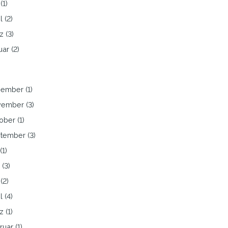
(1)
l (2)
z (3)
ar (2)
ember (1)
ember (3)
ober (1)
tember (3)
(1)
 (3)
(2)
l (4)
 (1)
uar (1)