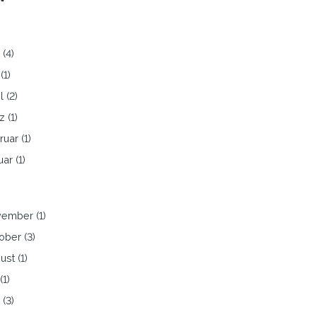
 (4)
(1)
l (2)
 (1)
uar (1)
ar (1)
ember (1)
ober (3)
st (1)
(1)
 (3)