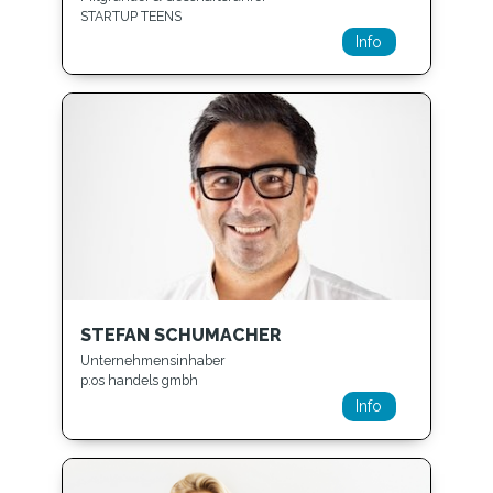
STARTUP TEENS
Info
STEFAN SCHUMACHER
Unternehmensinhaber
p:os handels gmbh
Info