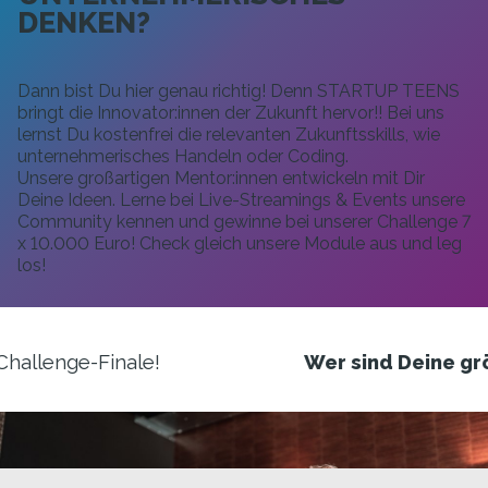
DENKEN?
Dann bist Du hier genau richtig! Denn STARTUP TEENS
bringt die Innovator:innen der Zukunft hervor!! Bei uns
lernst Du kostenfrei die relevanten Zukunftsskills, wie
unternehmerisches Handeln oder Coding.
Unsere großartigen Mentor:innen entwickeln mit Dir
Deine Ideen. Lerne bei Live-Streamings & Events unsere
Community kennen und gewinne bei unserer Challenge 7
x 10.000 Euro! Check gleich unsere Module aus und leg
los!
Wer sind Deine größten Vorbilder für Schül