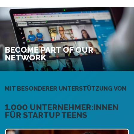
BECOME PART OF OUR
NETWORK
MIT BESONDERER UNTERSTÜTZUNG VON
1.000 UNTERNEHMER:INNEN
FÜR STARTUP TEENS