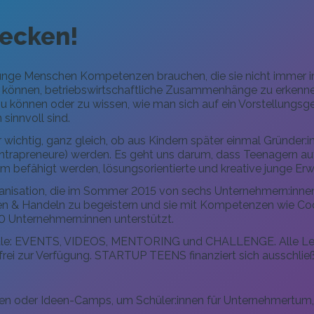
ecken!
junge Menschen Kompetenzen brauchen, die sie nicht immer in
können, betriebswirtschaftliche Zusammenhänge zu erkenne
 können oder zu wissen, wie man sich auf ein Vorstellungsg
 sinnvoll sind.
r wichtig, ganz gleich, ob aus Kindern später einmal Gründer
ntrapreneure) werden. Es geht uns darum, dass Teenagern au
um befähigt werden, lösungsorientierte und kreative junge E
nisation, die im Sommer 2015 von sechs Unternehmern:innen
n & Handeln zu begeistern und sie mit Kompetenzen wie Code
00 Unternehmern:innen
unterstützt.
dule: EVENTS, VIDEOS, MENTORING und CHALLENGE. Alle Leis
frei zur Verfügung. STARTUP TEENS finanziert sich ausschli
gen oder Ideen-Camps, um Schüler:innen für Unternehmertum, 