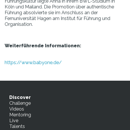
Führungskultur legte Anna in ihrem BWL-Studium in
Köln und Mailand. Die Promotion über authentische
Führung absolvierte sie im Anschluss an der
Fernuniversität Hagen am Institut für Führung und
Organisation.
Weiterführende Informationen:
https://www.babyone.de/
Discover
Challenge
Videos
Mentoring
Live
Talents