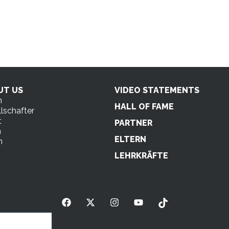
UT US
VIDEO STATEMENTS
n
HALL OF FAME
lschafter
t
PARTNER
m
ELTERN
n
s
LEHRKRÄFTE