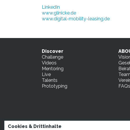
LinkedIn
www.glinicke.de
www.digital-mobility-leasing.de
Discover
ABO
Challenge
Visio
Videos
Gesel
Mentoring
Beira
Live
Tea
Talents
Verei
Prototyping
FAQ
Cookies & Drittinhalte