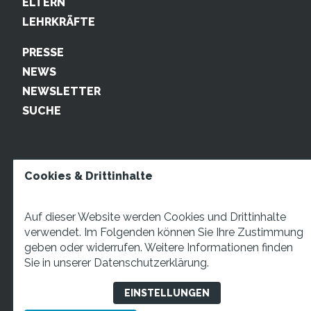
ELTERN
LEHRKRÄFTE
PRESSE
NEWS
NEWSLETTER
SUCHE
Cookies & Drittinhalte
Auf dieser Website werden Cookies und Drittinhalte
verwendet. Im Folgenden können Sie Ihre Zustimmung
geben oder widerrufen. Weitere Informationen finden
STARTUP TEENS Münsterstraße 5, 59065 Hamm. Fon:
Sie in unserer
Datenschutzerklärung.
+49 2381 4870207 Mail:
info@startupteens.de
EINSTELLUNGEN