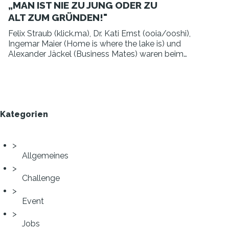
„MAN IST NIE ZU JUNG ODER ZU
ALT ZUM GRÜNDEN!"
Felix Straub (klick.ma), Dr. Kati Ernst (ooia/ooshi),
Ingemar Maier (Home is where the lake is) und
Alexander Jäckel (Business Mates) waren beim
aktuellen STARTUP TEENS Live-Stream powered
by Wirtschaftsförderung GmbH Landkreis
Traunstein mit dabei.
Kategorien
Allgemeines
Challenge
Event
Jobs