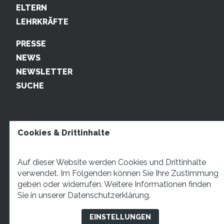
ELTERN
LEHRKRÄFTE
PRESSE
NEWS
NEWSLETTER
SUCHE
Cookies & Drittinhalte
Auf dieser Website werden Cookies und Drittinhalte
verwendet. Im Folgenden können Sie Ihre Zustimmung
geben oder widerrufen. Weitere Informationen finden
STARTUP TEENS Münsterstraße 5, 59065 Hamm. Fon:
Sie in unserer
Datenschutzerklärung.
+49 2381 4870207 Mail:
info@startupteens.de
EINSTELLUNGEN