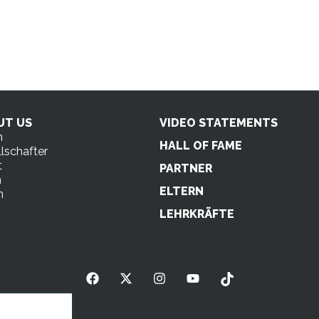
UT US
VIDEO STATEMENTS
n
HALL OF FAME
lschafter
t
PARTNER
m
ELTERN
n
s
LEHRKRÄFTE