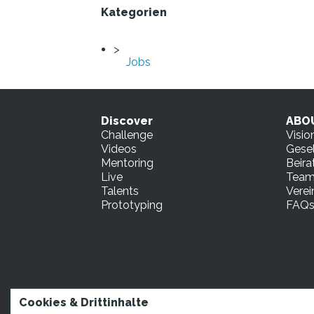
Kategorien
Jobs
Discover
ABO
Challenge
Visio
Videos
Gesel
Mentoring
Beira
Live
Tea
Talents
Verei
Prototyping
FAQ
Cookies & Drittinhalte