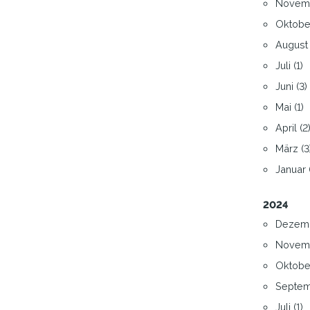
Novemb
Oktober
August 
Juli (1)
Juni (3)
Mai (1)
April (2
März (3
Januar 
2024
Dezemb
Novemb
Oktober
Septem
Juli (1)