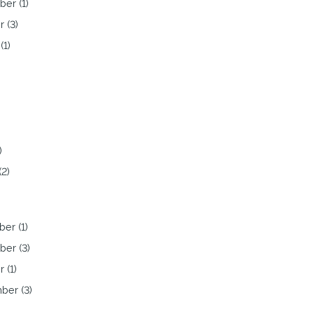
er (1)
 (3)
(1)
)
)
(2)
er (1)
er (3)
 (1)
ber (3)