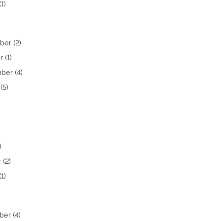
1)
er (2)
 (1)
ber (4)
(5)
)
)
 (2)
1)
er (4)