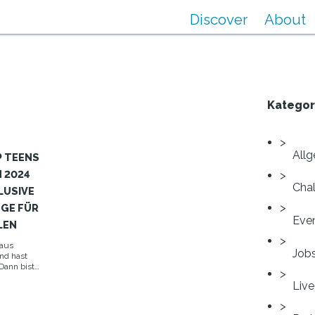
Discover
About
Kategor
All
 TEENS
 2024
Cha
LUSIVE
GE FÜR
Eve
LEN
aus
Job
nd hast
 Dann bist
ig!
Live