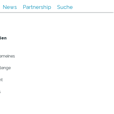
News
Partnership
Suche
ien
gemeines
llenge
nt
s