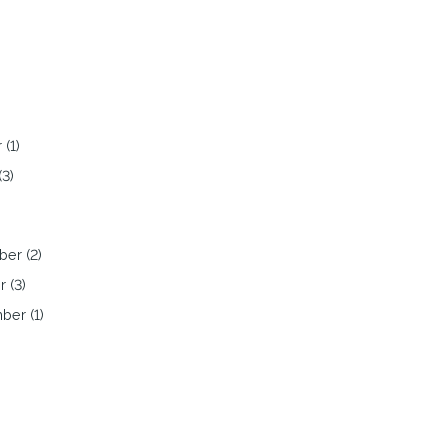
)
)
 (1)
(3)
er (2)
 (3)
ber (1)
)