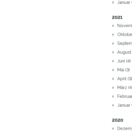
Januar (
2021
Novemb
Oktober
Septem
August 
Juni (4)
Mai (3)
April (3
März (4
Februar
Januar (
2020
Dezemb