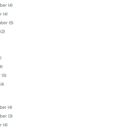
er (4)
 (4)
ber (5)
(2)
)
4)
 (5)
(4)
er (4)
er (3)
 (4)