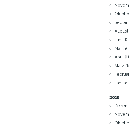
Novemb
Oktober
Septem
August 
Juni (1)
Mai (5)
April (11
März (1
Februar
Januar 
2019
Dezemb
Novemb
Oktober