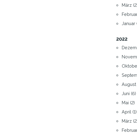
März (2
Februar
Januar 
2022
Dezemb
Novemb
Oktober
Septem
August 
Juni (6)
Mai (2)
April (1)
März (2
Februar