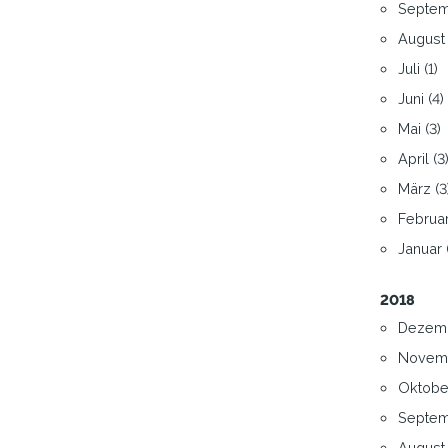
Septem
August 
Juli (1)
Juni (4)
Mai (3)
April (3
März (3
Februar
Januar 
2018
Dezemb
Novemb
Oktober
Septem
August 