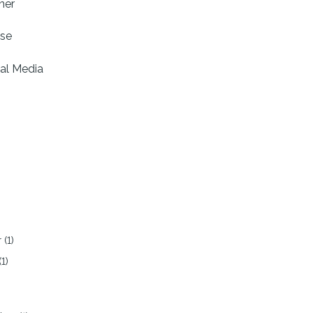
ner
sse
al Media
)
)
 (1)
1)