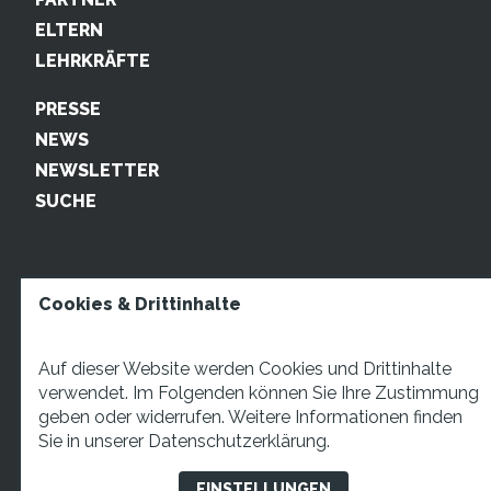
ELTERN
LEHRKRÄFTE
PRESSE
NEWS
NEWSLETTER
SUCHE
Cookies & Drittinhalte
Auf dieser Website werden Cookies und Drittinhalte
verwendet. Im Folgenden können Sie Ihre Zustimmung
geben oder widerrufen. Weitere Informationen finden
STARTUP TEENS Münsterstraße 5, 59065 Hamm. Fon:
Sie in unserer
Datenschutzerklärung.
+49 2381 4870207 Mail:
info@startupteens.de
EINSTELLUNGEN