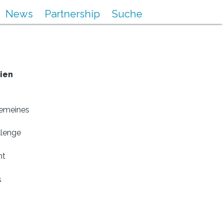
News
Partnership
Suche
ien
gemeines
llenge
nt
s