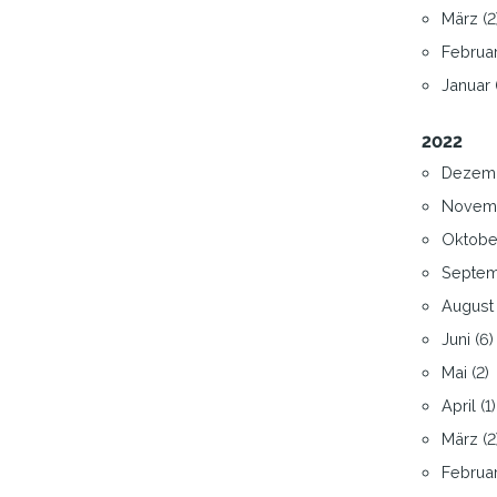
März (2
Februar
Januar 
2022
Dezemb
Novemb
Oktober
Septem
August 
Juni (6)
Mai (2)
April (1)
März (2
Februar