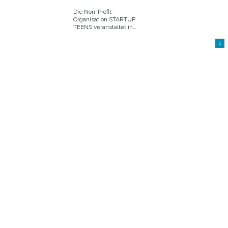
Die Non-Profit-
Organisation STARTUP
TEENS veranstaltet in
Berlin ein hochkarätig
besetztes Event für
1
Schülerinnen und
Schüler zwischen 14
und 19 Jahren.