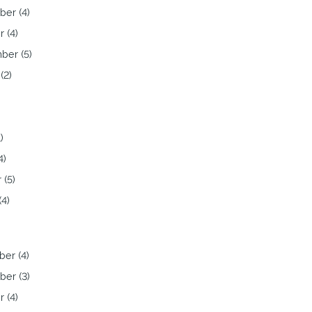
er (4)
 (4)
ber (5)
(2)
)
4)
 (5)
(4)
er (4)
er (3)
 (4)