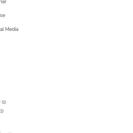
ner
sse
al Media
)
)
 (1)
1)