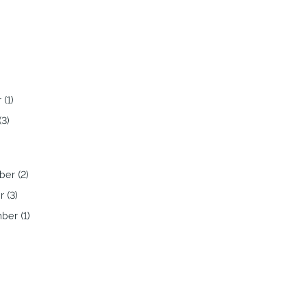
)
)
 (1)
(3)
er (2)
 (3)
ber (1)
)