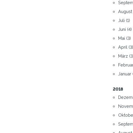
Septem
August 
Juli (1)
Juni (4)
Mai (3)
April (3
März (3
Februar
Januar 
2018
Dezemb
Novemb
Oktober
Septem
August 