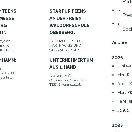
Part
Gründungsideen
unter professioneller
 TEENS
STARTUP TEENS
Anleitung weiter.
Pre
 MESSE
AN DER FREIEN
URG
WALDORFSCHULE
Soci
!".
OBERBERG.
rojekte
„SEID MUTIG, SEID
Archiv
rn und
HARTNÄCKIG UND
afen bei
GLAUBT AN EURE
"Augsburg
IDEE!“ – mit dieser
2026
f das
Motivation starteten
 HAMM:
UNTERNEHMERTUM
 Wissen
am Montag knapp 60
Juni (4)
AUS 1. HAND.
n.
Schülerinnen und
it-
Schüler der Freien
n STARTUP
Mai (1)
Die Non-Profit-
Waldorfschule
staltet
Organisation STARTUP
Oberberg in die
it der
April (2
TEENS veranstaltet
Woche.
e Hamm-
zusammen mit dem
er
März (1
Sächsischen
förderung
Staatsministerium für
er IHK zu
Februar
Wirtschaft, Arbeit und
n Event
Verkehr sowie dem
innen und
Januar (
Sächsischen
schen 14
Staatsministerium für
en.
Kultus ein Event für
Schülerinnen und
2025
Schüler zwischen 14