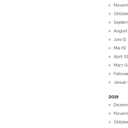
Novemb
Oktober
Septem
August 
Juni (1)
Mai (5)
April (11
März (1
Februar
Januar 
2019
Dezemb
Novemb
Oktober