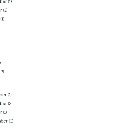
er (1)
 (3)
(1)
)
)
(2)
er (1)
er (3)
 (1)
ber (3)