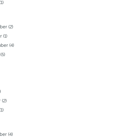
1)
er (2)
 (1)
ber (4)
(5)
)
)
 (2)
1)
er (4)