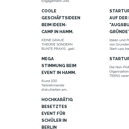
Engagement und
bleibt ein wichtiger
Partner der Non-Profit-
COOLE
STARTUP
Initiative STARTUP
GESCHÄFTSIDEEN
AUF DER
TEENS.
BEIM IDEEN-
"AUGSB
CAMP IN HAMM.
GRÜNDET
KEINE GRAUE
Ideen und P
THEORIE SONDERN
von Gründe
BUNTE PRAXIS...gab's
Start-ups tr
beim Ideen-Camp von
der Messe 
STARTUP TEENS in
gründet!" au
MEGA
STARTUP
Hamm.
gebündelte
STIMMUNG BEIM
von Experte
Die Non-Prof
Organisatio
EVENT IN HAMM.
TEENS veran
zusammen m
Rund 100
Hochschul
Teilnehmende
Lippstadt, d
diskutierten am
Wirtschafts
Abend an der
Hamm und d
Hochschule Hamm-
HOCHKARÄTIG
Dortmund ei
Lippstadt mit jungen
BESETZTES
für Schüler
Unternehmern über
Schüler zwi
die Gründungskultur
EVENT FÜR
und 19 Jahr
in Deutschland.
SCHÜLER IN
BERLIN