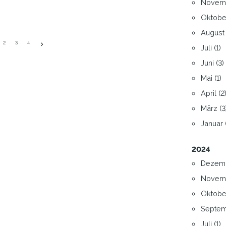
Novemb
und 19…
Oktober
August 
2
3
4
Juli (1)
Juni (3)
Mai (1)
April (2
März (3
Januar 
2024
Dezemb
Novemb
Oktober
Septem
Juli (1)