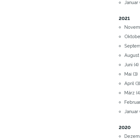
Januar (
2021
Novemb
Oktober
Septem
August 
Juni (4)
Mai (3)
April (3
März (4
Februar
Januar (
2020
Dezemb