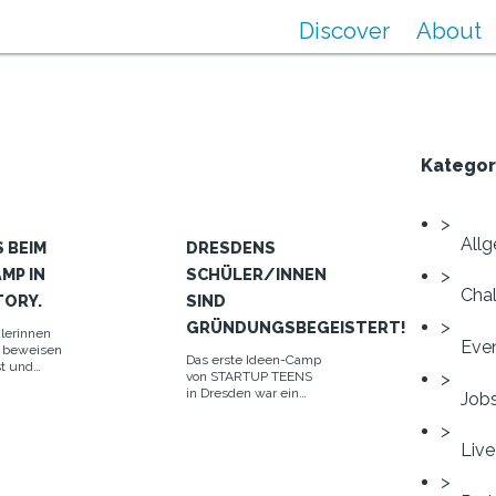
Discover
About
Kategor
All
 BEIM
DRESDENS
MP IN
SCHÜLER/INNEN
Cha
TORY.
SIND
GRÜNDUNGSBEGEISTERT!
ülerinnen
Eve
r beweisen
Das erste Ideen-Camp
t und
von STARTUP TEENS
in Dresden war ein
Job
ng.
voller Erfolg. 20
Teenager trafen auf
knapp 20 Mentorinnen
Live
und Mentoren und
entwickelten ihre
Geschäfts- und