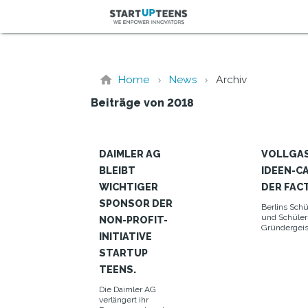
Home
News
Archiv
Beiträge von 2018
DAIMLER AG
VOLLGAS
BLEIBT
IDEEN-CA
WICHTIGER
DER FAC
SPONSOR DER
Berlins Sch
und Schüle
NON-PROFIT-
Gründergeis
INITIATIVE
Affinität zur
Digitalisieru
STARTUP
TEENS.
Die Daimler AG
verlängert ihr