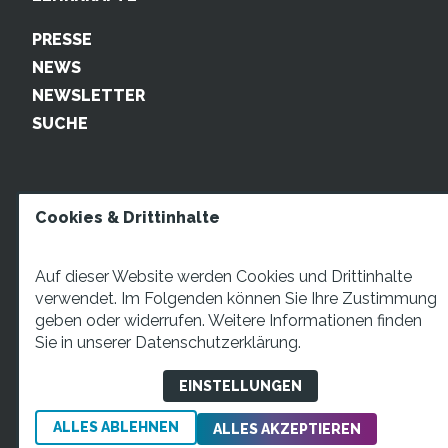
PRESSE
NEWS
NEWSLETTER
SUCHE
Cookies & Drittinhalte
Auf dieser Website werden Cookies und Drittinhalte
verwendet. Im Folgenden können Sie Ihre Zustimmung
geben oder widerrufen. Weitere Informationen finden
STARTUP TEENS Münsterstraße 5, 59065 Hamm. Fon:
Sie in unserer
Datenschutzerklärung.
+49 2381 4870207 Mail:
info@startupteens.de
EINSTELLUNGEN
ALLES ABLEHNEN
Impressum
Datenschutzerklärung
ALLES AKZEPTIEREN