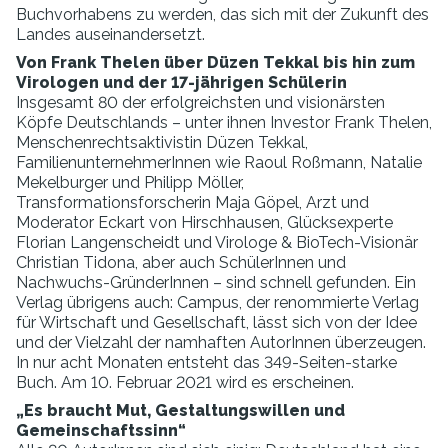
Buchvorhabens zu werden, das sich mit der Zukunft des
Landes auseinandersetzt.
Von Frank Thelen über Düzen Tekkal bis hin zum
Virologen und der 17-jährigen Schülerin
Insgesamt 80 der erfolgreichsten und visionärsten
Köpfe Deutschlands – unter ihnen Investor Frank Thelen,
Menschenrechtsaktivistin Düzen Tekkal,
FamilienunternehmerInnen wie Raoul Roßmann, Natalie
Mekelburger und Philipp Möller,
Transformationsforscherin Maja Göpel, Arzt und
Moderator Eckart von Hirschhausen, Glücksexperte
Florian Langenscheidt und Virologe & BioTech-Visionär
Christian Tidona, aber auch SchülerInnen und
Nachwuchs-GründerInnen – sind schnell gefunden. Ein
Verlag übrigens auch: Campus, der renommierte Verlag
für Wirtschaft und Gesellschaft, lässt sich von der Idee
und der Vielzahl der namhaften AutorInnen überzeugen.
In nur acht Monaten entsteht das 349-Seiten-starke
Buch. Am 10. Februar 2021 wird es erscheinen.
„Es braucht Mut, Gestaltungswillen und
Gemeinschaftssinn“