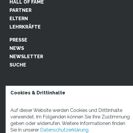
HALL OF FAME
PARTNER
ELTERN
LEHRKRÄFTE
PRESSE
NEWS
NEWSLETTER
SUCHE
Cookies & Drittinhalte
Auf dieser Website werden Cookies und Drittinhalte
verwendet. Im Folgenden können Sie Ihre Zustimmung
geben oder widerrufen. Weitere Informationen finden
STARTUP TEENS Münsterstraße 5, 59065 Hamm. Fon:
Sie in unserer
Datenschutzerklärung.