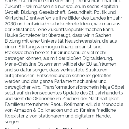
Alle 80 AutorInnen sind sich einig: Deutschland hat eine
Zukunft – wir müssen sie nur wollen. In sechs Kapiteln
(Arbeit, Bildung, Gesellschaft, Gesundheit, Politik und
Wirtschaft) entwerfen sie ihre Bilder des Landes im Jahr
2030 und entwickeln sehr konkrete Ideen, wie man aus
der Stillstands- eine Zukunftsrepublik machen kann.
Hauke Schwiezer ist überzeugt, dass wir in Sachen
Bildung mit einer Universität Neuschwanstein, die aus
einem Stiftungsvermögen finanzierbar ist, und
Praxiswochen bereits für Grundschüler viel mehr
bewegen können, als mit der bloßen Digitalisierung.
Marie-Christine Ostermann will bei der EU aufräumen
und so dafür sorgen, dass verkrustete Strukturen
aufgebrochen, Entscheidungen schneller getroffen
werden und das ganze Parlament schlanker und
beweglicher wird. Transformationsforscherin Maja Göpel
setzt auf ein konsequentes Update des 21. Jahrhunderts
und sieht die Ökonomie im Zeichen der Nachhaltigkeit.
Familienunternehmer Raoul Roßmann will die Monopole
von Amazon & Co. knacken und so für eine friedliche
Koexistenz von stationärem und digitalem Handel
sorgen.