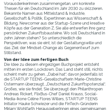
VorausdenkerInnen zusammengetan, um konkrete
Thesen für ein Deutschland im Jahr 2030 zu skizzieren.
Bekannte Namen aus Mittelstand & Industrie,
Gesellschaft & Politik, ExpertInnen aus Wissenschaft &
Bildung, Newcomer aus der Startup-Szene und kreative
Köpfe aus der Generation Z. Sie alle entwerfen ihre ganz
persönlichen Zukunftsbausteine. Wo soll Deutschland in
zehn Jahren stehen? So unterschiedlich die
Perspektiven, was sie eint, ist der Gestaltungswille und
das Ziel: der Mindset-Change als Gegenentwurf zum
Stillstand.
Von der Idee zum fertigen Buch
Die Idee zu diesem ehrgeizigen Buchprojekt entsteht
mitten im ersten Lockdown. Das Land steht still, nichts
scheint mehr zu gehen. „Dabei hat“, davon jedenfalls ist
die STARTUP TEENS-Gesellschafterin Marie-Christine
Ostermann überzeugt, „Deutschland Zukunftspotenzial“.
Großes, wie sie findet. Sie überzeugt den Philanthropen
Andreas Rickert, FlixBus-Chef Daniel Krauss, Social-
Media-Ikone Céline Flores Willers, STARTUP TEENS
Initiator Hauke Schwiezer und die FinTech-Gründerin
Miriam Wohlfarth HerausgeberInnen eines gemeinsamen