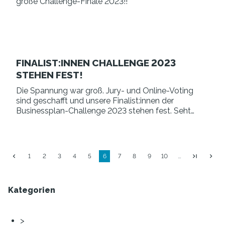
große Challenge-Finale 2023!!
FINALIST:INNEN CHALLENGE 2023
STEHEN FEST!
Die Spannung war groß. Jury- und Online-Voting
sind geschafft und unsere Finalist:innen der
Businessplan-Challenge 2023 stehen fest. Seht
selbst.
1
2
3
4
5
6
7
8
9
10
…
Kategorien