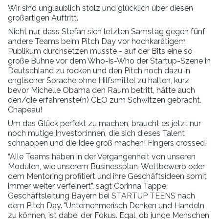
Wir sind unglaublich stolz und glücklich über diesen
großartigen Auftritt.
Nicht nur, dass Stefan sich letzten Samstag gegen fünf
andere Teams beim Pitch Day vor hochkarätigem
Publikum durchsetzen musste - auf der Bits eine so
große Bühne vor dem Who-is-Who der Startup-Szene in
Deutschland zu rocken und den Pitch noch dazu in
englischer Sprache ohne Hilfsmittel zu halten, kurz
bevor Michelle Obama den Raum betritt, hätte auch
den/die erfahrenste(n) CEO zum Schwitzen gebracht.
Chapeau!
Um das Glück perfekt zu machen, braucht es jetzt nur
noch mutige Investor:innen, die sich dieses Talent
schnappen und die Idee groß machen! Fingers crossed!
“Alle Teams haben in der Vergangenheit von unseren
Modulen, wie unserem Businessplan-Wettbewerb oder
dem Mentoring profitiert und ihre Geschäftsideen somit
immer weiter verfeinert”, sagt Corinna Tappe,
Geschäftsleitung Bayern bei STARTUP TEENS nach
dem Pitch Day. "Unternehmerisch Denken und Handeln
zu können, ist dabei der Fokus. Egal, ob junge Menschen