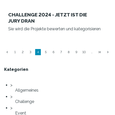
CHALLENGE 2024 - JETZT IST DIE
JURY DRAN
Sie wird die Projekte bewerten und kategorisieren
1
2
3
4
5
6
7
8
9
10
…
Kategorien
Allgemeines
Challenge
Event