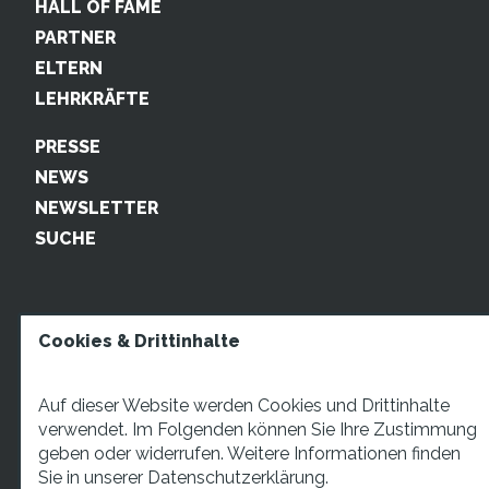
HALL OF FAME
PARTNER
ELTERN
LEHRKRÄFTE
PRESSE
NEWS
NEWSLETTER
SUCHE
Cookies & Drittinhalte
Auf dieser Website werden Cookies und Drittinhalte
verwendet. Im Folgenden können Sie Ihre Zustimmung
geben oder widerrufen. Weitere Informationen finden
STARTUP TEENS Münsterstraße 5, 59065 Hamm. Fon:
Sie in unserer
Datenschutzerklärung.