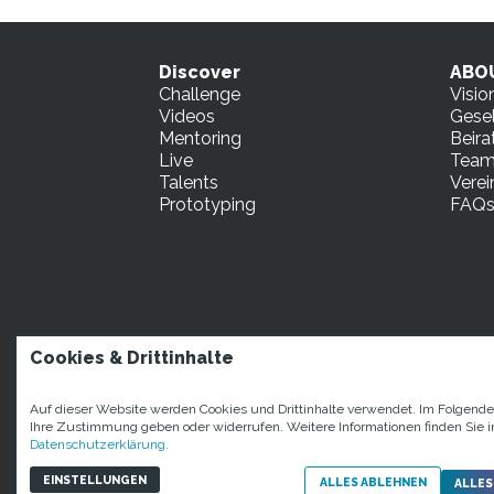
Discover
ABO
Challenge
Visio
Videos
Gesel
Mentoring
Beira
Live
Tea
Talents
Verei
Prototyping
FAQ
Cookies & Drittinhalte
STARTUP TEENS Mün
Auf dieser Website werden Cookies und Drittinhalte verwendet. Im Folgend
Ihre Zustimmung geben oder widerrufen. Weitere Informationen finden Sie i
Datenschutzerklärung.
EINSTELLUNGEN
ALLES ABLEHNEN
ALLES