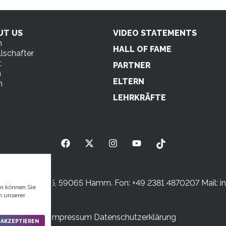
UT US
VIDEO STATEMENTS
n
HALL OF FAME
lschafter
t
PARTNER
m
ELTERN
n
s
LEHRKRÄFTE
sterstraße 5, 59065 Hamm. Fon: +49 2381 4870207 Mail:
i
en können Sie
n unserer
Impressum
Datenschutzerklärung
 AKZEPTIEREN