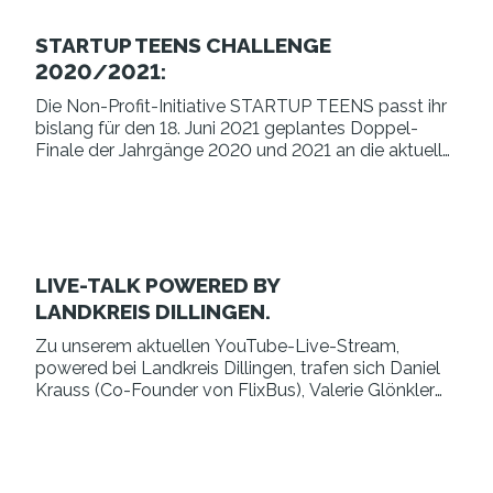
STARTUP TEENS CHALLENGE
2020/2021:
Die Non-Profit-Initiative STARTUP TEENS passt ihr
bislang für den 18. Juni 2021 geplantes Doppel-
Finale der Jahrgänge 2020 und 2021 an die aktuelle
Corona-Lage an. Der Höhepunkt der STARTUP
TEENS Challenge findet nun am 24. September
2021 im Axel…
LIVE-TALK POWERED BY
LANDKREIS DILLINGEN.
Zu unserem aktuellen YouTube-Live-Stream,
powered bei Landkreis Dillingen, trafen sich Daniel
Krauss (Co-Founder von FlixBus), Valerie Glönkler
(Branderies), Benedikt Steinle (Mezgorant
Benedikt’s) und Simon Scherer (Alamos) mit
Moderator Johannes…