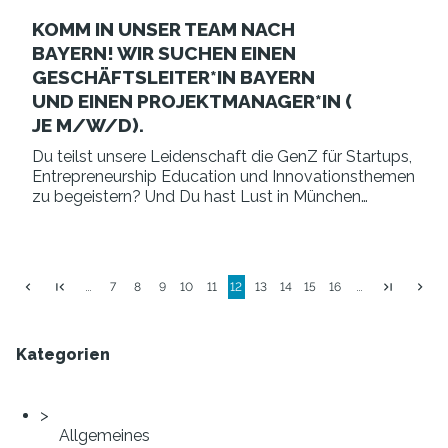
KOMM IN UNSER TEAM NACH
BAYERN! WIR SUCHEN EINEN
GESCHÄFTSLEITER*IN BAYERN
UND EINEN PROJEKTMANAGER*IN (
JE M/W/D).
Du teilst unsere Leidenschaft die GenZ für Startups,
Entrepreneurship Education und Innovationsthemen
zu begeistern? Und Du hast Lust in München
Verantwortung für die Region Bayern zu
übernehmen? Super, dann suchen wir nämlich
genau DICH für den…
…
7
8
9
10
11
12
13
14
15
16
…
Kategorien
Allgemeines