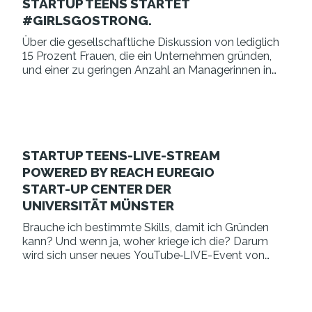
STARTUP TEENS STARTET
#GIRLSGOSTRONG.
Über die gesellschaftliche Diskussion von lediglich
15 Prozent Frauen, die ein Unternehmen gründen,
und einer zu geringen Anzahl an Managerinnen in
Führungspositionen von Unternehmen, ist in den
letzten Monaten und Jahren viel geschrieben und…
STARTUP TEENS-LIVE-STREAM
POWERED BY REACH EUREGIO
START-UP CENTER DER
UNIVERSITÄT MÜNSTER
Brauche ich bestimmte Skills, damit ich Gründen
kann? Und wenn ja, woher kriege ich die? Darum
wird sich unser neues YouTube‑LIVE-Event von
STARTUP TEENS in Zusammenarbeit mit dem
REACH EUREGIO START-UP CENTER der
Universität Münster drehen.