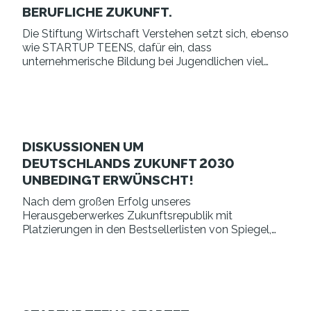
BERUFLICHE ZUKUNFT.
Die Stiftung Wirtschaft Verstehen setzt sich, ebenso
wie STARTUP TEENS, dafür ein, dass
unternehmerische Bildung bei Jugendlichen viel
stärker verankert wird, als dies bisher der Fall ist.
DISKUSSIONEN UM
DEUTSCHLANDS ZUKUNFT 2030
UNBEDINGT ERWÜNSCHT!
Nach dem großen Erfolg unseres
Herausgeberwerkes Zukunftsrepublik mit
Platzierungen in den Bestsellerlisten von Spiegel,
Handelsblatt und Manager Magazin, zünden wir nun
die nächste Stufe.