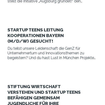
stellt die Initiative „Augsburg gründet!“ den
Gründenden vor Ort Angebote zur Verfügung, die so
vielseitig sind wie die Szene selbst.
STARTUP TEENS LEITUNG
KOOPERATIONEN BAYERN
(M/D/W) GESUCHT!
Du teilst unsere Leidenschaft die GenZ für
Unternehmertum und Innovationsthemen zu
begeistern? Und du hast Lust in München Projekte
fuer die Region Bayern zu übernehmen? Super, dann
suchen wir genau DICH für den Startzeitpunkt 1. Juli
2021!
STIFTUNG WIRTSCHAFT
VERSTEHEN UND STARTUP TEENS
BEFÄHIGEN GEMEINSAM
JUGENDLICHE FÜR IHRE