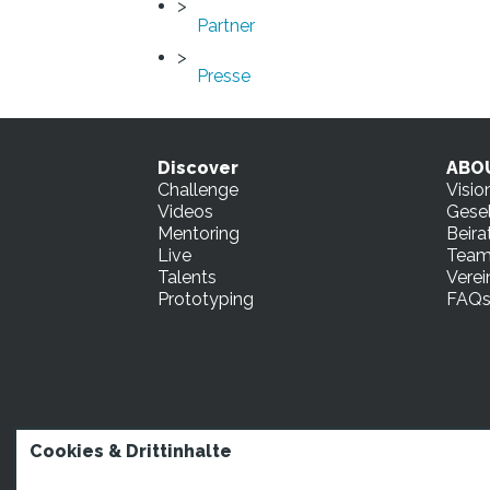
Partner
Presse
Discover
ABO
Challenge
Visio
Videos
Gesel
Mentoring
Beira
Live
Tea
Talents
Verei
Prototyping
FAQ
Cookies & Drittinhalte