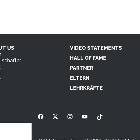
UT US
VIDEO STATEMENTS
n
HALL OF FAME
lschafter
t
PARTNER
m
ELTERN
n
s
LEHRKRÄFTE