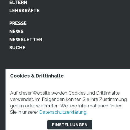
ELTERN
LEHRKRÄFTE
PRESSE
NEWS
NEWSLETTER
SUCHE
Cookies & Drittinhalte
Auf dieser Website werden Cookies und Drittinhalte
verwendet. Im Folgenden können Sie Ihre Zustimmung
geben oder widerrufen. Weitere Informationen finden
STARTUP TEENS Münsterstraße 5, 59065 Hamm. Fon:
Sie in unserer
Datenschutzerklärung.
+49 2381 4870207 Mail:
info@startupteens.de
EINSTELLUNGEN