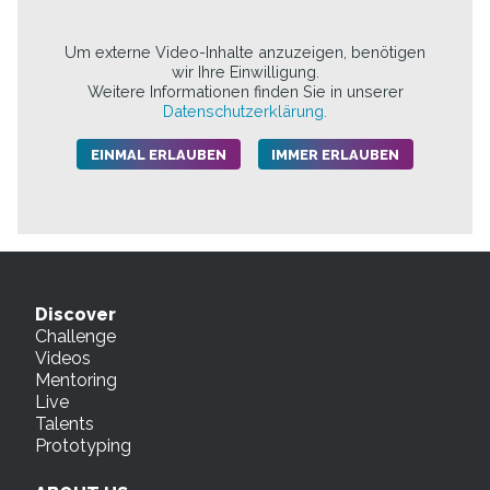
Um externe Video-Inhalte anzuzeigen, benötigen
wir Ihre Einwilligung.
Weitere Informationen finden Sie in unserer
Datenschutzerklärung.
EINMAL ERLAUBEN
IMMER ERLAUBEN
Discover
Challenge
Videos
Mentoring
Live
Talents
Prototyping