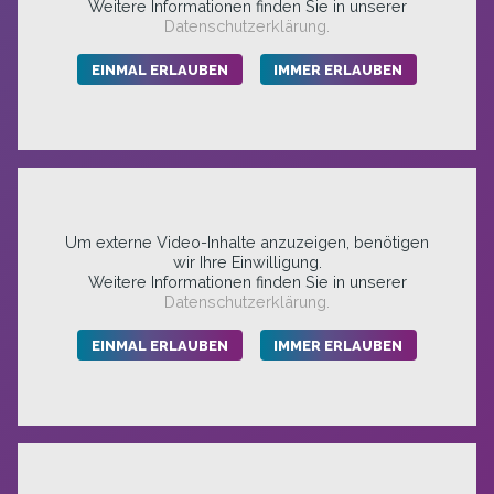
Weitere Informationen finden Sie in unserer
Datenschutzerklärung.
EINMAL ERLAUBEN
IMMER ERLAUBEN
Um externe Video-Inhalte anzuzeigen, benötigen
wir Ihre Einwilligung.
Weitere Informationen finden Sie in unserer
Datenschutzerklärung.
EINMAL ERLAUBEN
IMMER ERLAUBEN