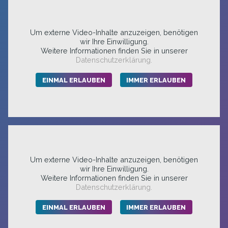
Um externe Video-Inhalte anzuzeigen, benötigen
wir Ihre Einwilligung.
Weitere Informationen finden Sie in unserer
Datenschutzerklärung.
EINMAL ERLAUBEN
IMMER ERLAUBEN
Um externe Video-Inhalte anzuzeigen, benötigen
wir Ihre Einwilligung.
Weitere Informationen finden Sie in unserer
Datenschutzerklärung.
EINMAL ERLAUBEN
IMMER ERLAUBEN