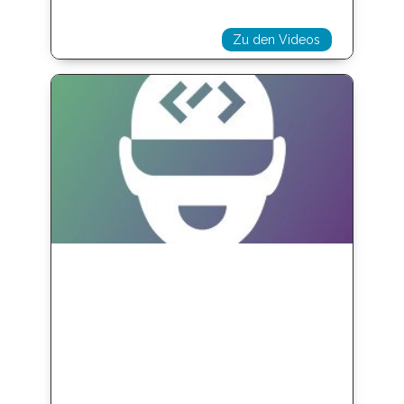
Zu den Videos