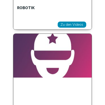
ROBOTIK
Zu den Videos