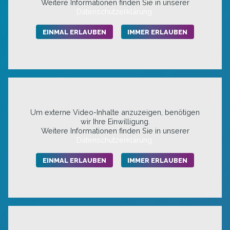
Weitere Informationen finden Sie in unserer
Datenschutzerklärung.
EINMAL ERLAUBEN
IMMER ERLAUBEN
Um externe Video-Inhalte anzuzeigen, benötigen
wir Ihre Einwilligung.
Weitere Informationen finden Sie in unserer
Datenschutzerklärung.
EINMAL ERLAUBEN
IMMER ERLAUBEN