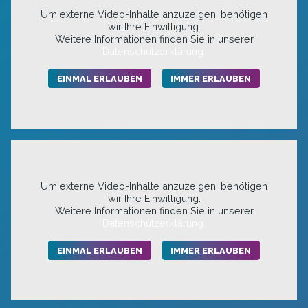
Um externe Video-Inhalte anzuzeigen, benötigen
wir Ihre Einwilligung.
Weitere Informationen finden Sie in unserer
Datenschutzerklärung.
EINMAL ERLAUBEN
IMMER ERLAUBEN
Um externe Video-Inhalte anzuzeigen, benötigen
wir Ihre Einwilligung.
Weitere Informationen finden Sie in unserer
Datenschutzerklärung.
EINMAL ERLAUBEN
IMMER ERLAUBEN