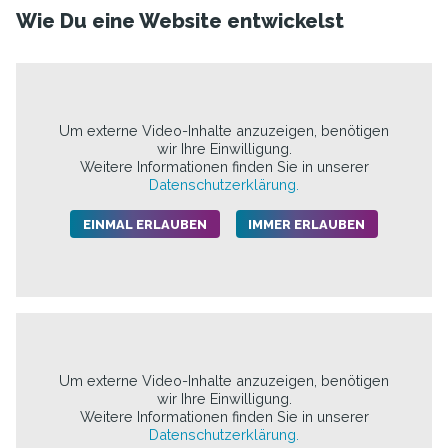
Wie Du eine Website entwickelst
Um externe Video-Inhalte anzuzeigen, benötigen
wir Ihre Einwilligung.
Weitere Informationen finden Sie in unserer
Datenschutzerklärung.
EINMAL ERLAUBEN
IMMER ERLAUBEN
Um externe Video-Inhalte anzuzeigen, benötigen
wir Ihre Einwilligung.
Weitere Informationen finden Sie in unserer
Datenschutzerklärung.