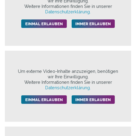
wir Ihre Einwilligung.
Weitere Informationen finden Sie in unserer
Datenschutzerklärung.
EINMAL ERLAUBEN
IMMER ERLAUBEN
Um externe Video-Inhalte anzuzeigen, benötigen
wir Ihre Einwilligung.
Weitere Informationen finden Sie in unserer
Datenschutzerklärung.
EINMAL ERLAUBEN
IMMER ERLAUBEN