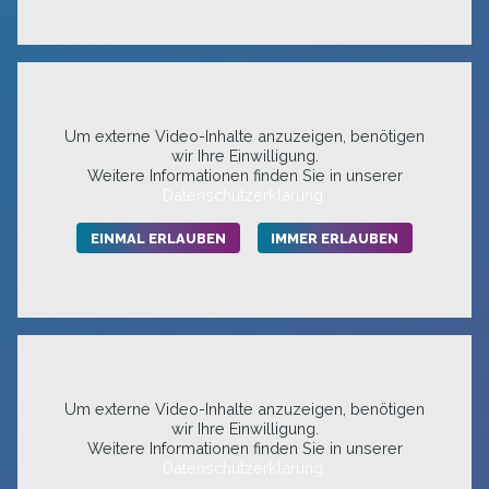
Um externe Video-Inhalte anzuzeigen, benötigen
wir Ihre Einwilligung.
Weitere Informationen finden Sie in unserer
Datenschutzerklärung.
EINMAL ERLAUBEN
IMMER ERLAUBEN
Um externe Video-Inhalte anzuzeigen, benötigen
wir Ihre Einwilligung.
Weitere Informationen finden Sie in unserer
Datenschutzerklärung.