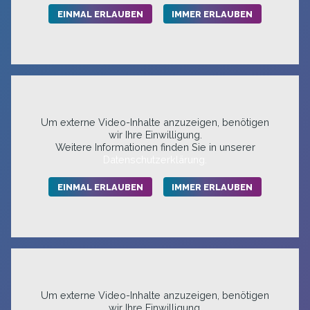
EINMAL ERLAUBEN
IMMER ERLAUBEN
Um externe Video-Inhalte anzuzeigen, benötigen
wir Ihre Einwilligung.
Weitere Informationen finden Sie in unserer
Datenschutzerklärung.
EINMAL ERLAUBEN
IMMER ERLAUBEN
Um externe Video-Inhalte anzuzeigen, benötigen
wir Ihre Einwilligung.