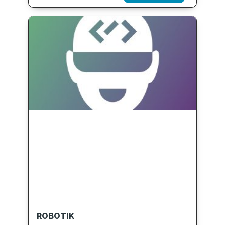
ROBOTIK