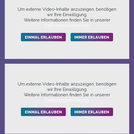
Um externe Video-Inhalte anzuzeigen, benötigen
wir Ihre Einwilligung.
Weitere Informationen finden Sie in unserer
Datenschutzerklärung.
EINMAL ERLAUBEN
IMMER ERLAUBEN
Um externe Video-Inhalte anzuzeigen, benötigen
wir Ihre Einwilligung.
Weitere Informationen finden Sie in unserer
Datenschutzerklärung.
EINMAL ERLAUBEN
IMMER ERLAUBEN