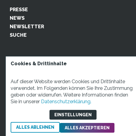
PRESSE
NEWS
NEWSLETTER
SUCHE
Cookies & Drittinhalte
Auf dieser Website werden Cookies und Drittinhalte
verwendet. Im Folgenden können Sie Ihre Zustimmung
geben oder widerrufen. Weitere Informationen finden
STARTUP TEENS Münsterstraße 5, 59065 Hamm. Fon:
Sie in unserer
Datenschutzerklärung.
+49 2381 4870207 Mail:
info@startupteens.de
EINSTELLUNGEN
ALLES ABLEHNEN
Impressum
Datenschutzerklärung
ALLES AKZEPTIEREN