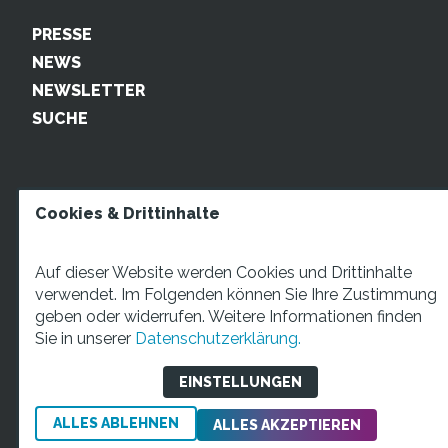
PRESSE
NEWS
NEWSLETTER
SUCHE
Cookies & Drittinhalte
Auf dieser Website werden Cookies und Drittinhalte
verwendet. Im Folgenden können Sie Ihre Zustimmung
geben oder widerrufen. Weitere Informationen finden
STARTUP TEENS Münsterstraße 5, 59065 Hamm. Fon:
Sie in unserer
Datenschutzerklärung.
+49 2381 4870207 Mail:
info@startupteens.de
EINSTELLUNGEN
ALLES ABLEHNEN
Impressum
Datenschutzerklärung
ALLES AKZEPTIEREN