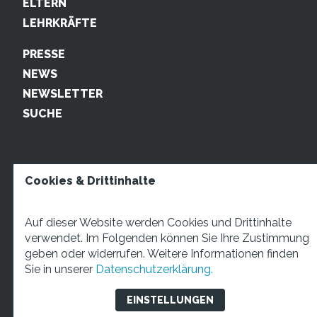
ELTERN
LEHRKRÄFTE
PRESSE
NEWS
NEWSLETTER
SUCHE
Cookies & Drittinhalte
Auf dieser Website werden Cookies und Drittinhalte
verwendet. Im Folgenden können Sie Ihre Zustimmung
geben oder widerrufen. Weitere Informationen finden
STARTUP TEENS Münsterstraße 5, 59065 Hamm. Fon:
Sie in unserer
Datenschutzerklärung.
+49 2381 4870207 Mail:
info@startupteens.de
EINSTELLUNGEN