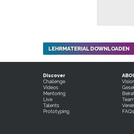
LEHRMATERIAL DOWNLOADEN
Discover
ABO
Challenge
Visio
Videos
Gesel
Mentoring
Beira
Live
Tea
Talents
Verei
Prototyping
FAQ