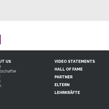
UT US
VIDEO STATEMENTS
n
HALL OF FAME
lschafter
t
PARTNER
m
ELTERN
n
s
LEHRKRÄFTE