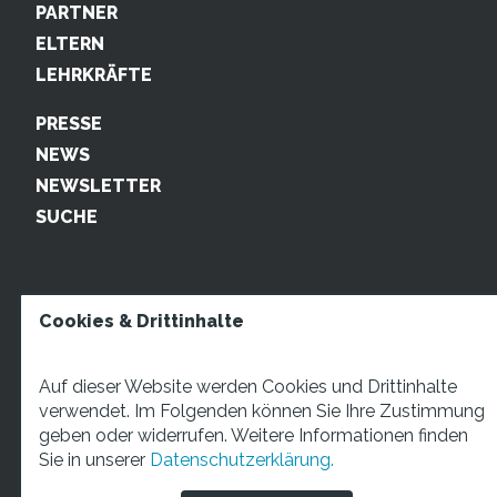
PARTNER
ELTERN
LEHRKRÄFTE
PRESSE
NEWS
NEWSLETTER
SUCHE
Cookies & Drittinhalte
Auf dieser Website werden Cookies und Drittinhalte
verwendet. Im Folgenden können Sie Ihre Zustimmung
geben oder widerrufen. Weitere Informationen finden
STARTUP TEENS Münsterstraße 5, 59065 Hamm. Fon:
Sie in unserer
Datenschutzerklärung.
+49 2381 4870207 Mail:
info@startupteens.de