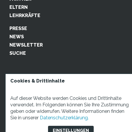
ELTERN
LEHRKRÄFTE
PRESSE
NEWS
NEWSLETTER
SUCHE
Cookies & Drittinhalte
Auf dieser Website werden Cookies und Drittinhalte
verwendet. Im Folgenden können Sie Ihre Zustimmung
geben oder widerrufen. Weitere Informationen finden
STARTUP TEENS Münsterstraße 5, 59065 Hamm. Fon:
Sie in unserer
Datenschutzerklärung.
+49 2381 4870207 Mail:
info@startupteens.de
EINSTELLUNGEN