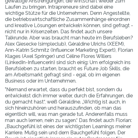
gewaltige Anstrengungen, die Wirtschaft wieder zum
Laufen zu bringen. Intrapreneure sind dabei eine
wichtige Stütze für die Unternehmen. Denn Angestellte,
die betriebswirtschaftliche Zusammenhänge einordnen
und kreative Lösungen entwickeln können, sind gefragt -
nicht nur in Krisenzeiten. Das findet auch unsere
Talkrunde. Aber was braucht man heute im Berufsleben?
Alex Giesecke (simpleclub), Géraldine Ulrichs (XEEM),
Ann-Katrin Schmitz (Influencer Marketing Expert), Florian
Klages (Axel Springer) und Céline Flores Willers
(LinkedIn-Influencerin) sind sich einig: Um erfolgreich ins
Berufsleben zu starten, braucht es Future Job Skills, die
am Arbeitsmarkt gefragt sind - egal, ob im eigenen
Business oder im Unternehmen.
"Niemand erwartet, dass du perfekt bist, sondern du
entwickelst dich immer weiter, durch die Erfahrungen, die
du gemacht hast“, weiß Géraldine. „Wichtig ist auch, in
sich hineinzuhören und herauszufinden, ob man das
eigentlich will, was man gerade tut. Anderenfalls muss
man auch lernen, nein zu sagen.“ Das findet auch Florian:
„Bauchgefühl ist eines der wichtigsten Learnings meiner
Karriere. Mutig sein und dem Bauchgefühl folgen. Der