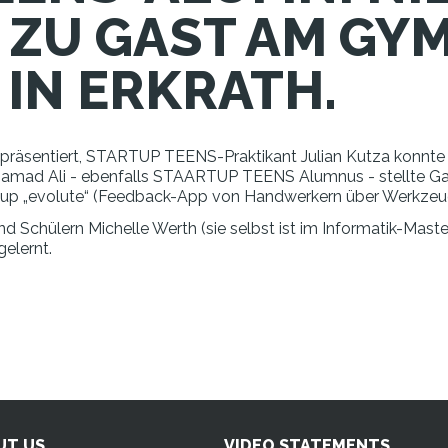
 ZU GAST AM GY
IN ERKRATH.
 präsentiert, STARTUP TEENS-Praktikant Julian Kutza konnte 
mad Ali - ebenfalls STAARTUP TEENS Alumnus - stellte Gat
rtup „evolute“ (Feedback-App von Handwerkern über Werkzeu
und Schülern Michelle Werth (sie selbst ist im Informatik-Maste
gelernt.
UT US
VIDEO STATEMENTS