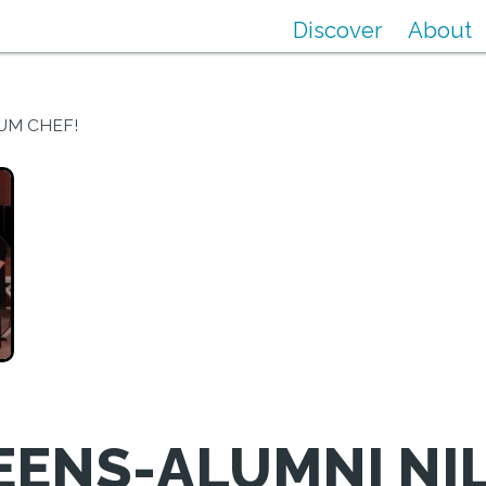
Discover
About
UM CHEF!
EENS-ALUMNI NI