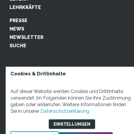
LEHRKRÄFTE
PRESSE
NEWS
NEWSLETTER
SUCHE
Cookies & Drittinhalte
Auf dieser Website werden Cookies und Drittinhalte
verwendet. Im Folgenden können Sie Ihre Zustimmung
geben oder widerrufen. Weitere Informationen finden
STARTUP TEENS Münsterstraße 5, 59065 Hamm. Fon:
Sie in unserer
Datenschutzerklärung.
+49 2381 4870207 Mail:
info@startupteens.de
EINSTELLUNGEN