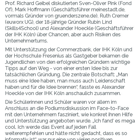
Prof. Richard Geibel diskutierten Sven-Oliver Pink (Fond
Of), Mark Hoffmann (Geschäftsführer meinestadt.de,
vormals Gründer von gruenderszene.de), Ruth Cremer
(euworx UG), der 18-jährige Gründer Rubin Lind
(Skills4School) und Alexander Hoeckle (Geschäftsführer
der IHK Köln) über Chancen, aber auch Risiken des
Unternehmertums.
Mit Unterstützung der Commerzbank, der IHK Köln und
der Hochschule Fresenius als Gastgeber bekamen die
Jugendlichen von den erfolgreichen Gründern wichtige
Tipps auf den Weg - von einer ersten Idee bis zur
tatsächlichen Gründung. Die zentrale Botschaft: „Man
muss eine Idee haben, man muss auch Leidenschaft
haben und für die Idee brennen“, fasste es Alexander
Hoeckle von der IHK Köln anschaulich zusammen.
Die Schülerinnen und Schüler waren vor allem im
Anschluss an die Podiumsdiskussion im Face-to-Face
mit den Unternehmern fasziniert, wie konkret ihnen Hilfe
und Unterstützung angeboten wurde. „Ich fand‘ es mega
cool. Ich werde das Event auf jeden Fall
weiterempfehlen und hätte nicht gedacht, dass es so
informativ ist“, war nur eine von vielen positiven