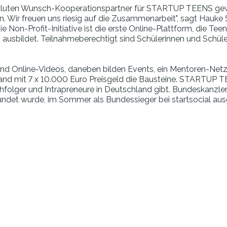
oluten Wunsch-Kooperationspartner für STARTUP TEENS gewinn
n. Wir freuen uns riesig auf die Zusammenarbeit", sagt Hauke
on-Profit-Initiative ist die erste Online-Plattform, die Tee
sbildet. Teilnahmeberechtigt sind Schülerinnen und Schüler
sind Online-Videos, daneben bilden Events, ein Mentoren-Net
and mit 7 x 10.000 Euro Preisgeld die Bausteine. STARTUP T
folger und Intrapreneure in Deutschland gibt. Bundeskanzl
ndet wurde, im Sommer als Bundessieger bei startsocial aus