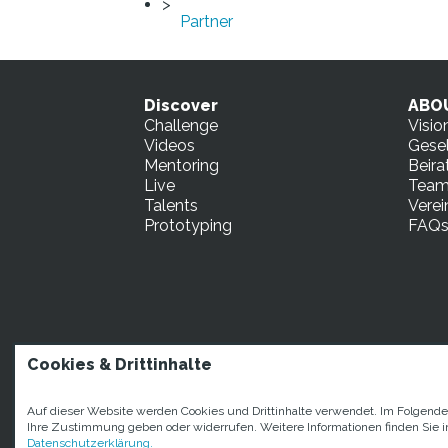
Partner
Discover
ABO
Challenge
Visio
Videos
Gesel
Mentoring
Beira
Live
Tea
Talents
Verei
Prototyping
FAQ
Cookies & Drittinhalte
STARTUP TEENS Mün
Auf dieser Website werden Cookies und Drittinhalte verwendet. Im Folgend
Ihre Zustimmung geben oder widerrufen. Weitere Informationen finden Sie i
Datenschutzerklärung.