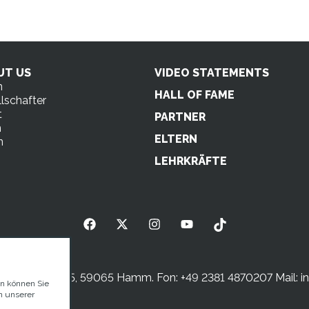
UT US
VIDEO STATEMENTS
n
HALL OF FAME
lschafter
t
PARTNER
m
ELTERN
n
s
LEHRKRÄFTE
sterstraße 5, 59065 Hamm. Fon: +49 2381 4870207 Mail:
i
en können Sie
n unserer