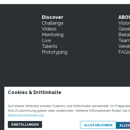
Discover
ABO
Challenge
Visio
Videos
Gesel
Mentoring
Beira
Live
Tea
Talents
Verei
Prototyping
FAQ
Cookies & Drittinhalte
STARTUP TEENS Mün
Auf dieser Website werden Cookies und Drittinhalte verwendet. Im Folgend
Ihre Zustimmung geben oder widerrufen. Weitere Informationen finden Sie i
Datenschutzerklärung.
EINSTELLUNGEN
ALLES ABLEHNEN
ALLES