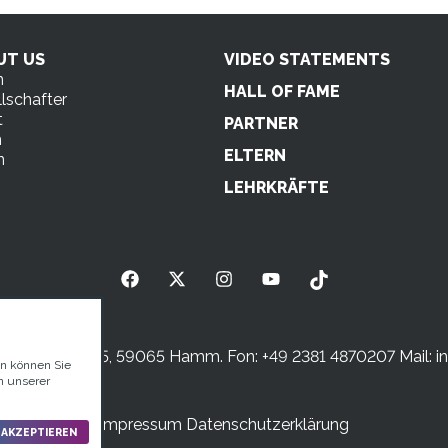
UT US
VIDEO STATEMENTS
n
HALL OF FAME
lschafter
t
PARTNER
m
ELTERN
n
s
LEHRKRÄFTE
sterstraße 5, 59065 Hamm. Fon: +49 2381 4870207 Mail:
i
en können Sie
n unserer
Impressum
Datenschutzerklärung
 AKZEPTIEREN