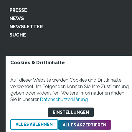
PRESSE
NEWS
NEWSLETTER
SUCHE
Cookies & Drittinhalte
Auf dieser Website werden Cookies und Drittinhalte
verwendet. Im Folgenden können Sie Ihre Zustimmung
geben oder widerrufen. Weitere Informationen finden
STARTUP TEENS Münsterstraße 5, 59065 Hamm. Fon:
Sie in unserer
Datenschutzerklärung.
+49 2381 4870207 Mail:
info@startupteens.de
EINSTELLUNGEN
ALLES ABLEHNEN
Impressum
Datenschutzerklärung
ALLES AKZEPTIEREN