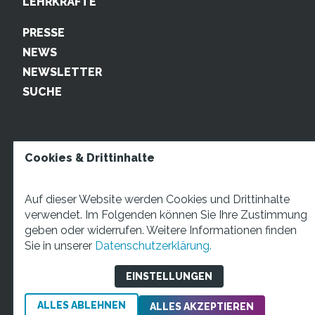
LEHRKRÄFTE
PRESSE
NEWS
NEWSLETTER
SUCHE
Cookies & Drittinhalte
Auf dieser Website werden Cookies und Drittinhalte
verwendet. Im Folgenden können Sie Ihre Zustimmung
geben oder widerrufen. Weitere Informationen finden
STARTUP TEENS Münsterstraße 5, 59065 Hamm. Fon:
Sie in unserer
Datenschutzerklärung.
+49 2381 4870207 Mail:
info@startupteens.de
EINSTELLUNGEN
ALLES ABLEHNEN
Impressum
Datenschutzerklärung
ALLES AKZEPTIEREN