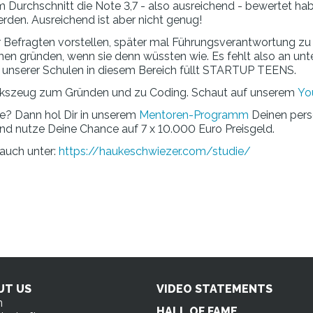
m Durchschnitt die Note 3,7 - also ausreichend - bewertet ha
erden. Ausreichend ist aber nicht genug!
r Befragten vorstellen, später mal Führungsverantwortung zu
en gründen, wenn sie denn wüssten wie. Es fehlt also an un
 unserer Schulen in diesem Bereich füllt STARTUP TEENS.
werkszeug zum Gründen und zu Coding. Schaut auf unserem
Yo
e? Dann hol Dir in unserem
Mentoren-Programm
Deinen pers
d nutze Deine Chance auf 7 x 10.000 Euro Preisgeld.
 auch unter:
https://haukeschwiezer.com/studie/
UT US
VIDEO STATEMENTS
n
HALL OF FAME