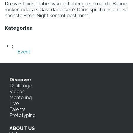
Du warst nicht dabei, würdest aber gerne mal die Bühne
rocken oder als Gast dabei sein? Dann sprich uns an. Die
nächste Pitch-Night kommt bestimmt!!
Kategorien
Event
Discover
Challenge
Videos
Mentoring
Live
Talents
Prototyping
ABOUT US