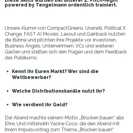
Diese Skills wurden bei unserer 2. Pitch-Night
powered
by
Tengelmann ordentlich trainiert.
Unsere Alumni von
CompactGreens
,
Userwill
, Political X
Change, FAST AI Movies,
Laxout
und
Gainback
nutzten
die Bühne und pitchten ihre Projekte vor Investoren,
Business Angels, Unternehmern, VCs und weiteren
Gästen und stellten sich den Fragen und dem Feedback
des Publikums:
Kennt ihr Euren Markt? Wer sind die
Wettbewerber?
Welche Distributionskanäle nutzt ihr?
Wie verdient ihr Geld?
Der Abend machte seinem Motto „Brücken bauen“ alle
Ehre. Und mittendrin Yacine Coco, die den Abend mit
ihrem Impulsvortrag zum Thema „Brücken bauen“