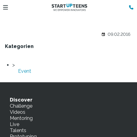
09.02.2016
Kategorien
Event
Discover
Challenge
Videos
Mentoring
Live
Talents
Prototyping