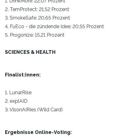
1. DrinkMore: 22,07 Prozent
2. TemProtect: 21,52 Prozent
3. SmokeSafe: 20,65 Prozent
4. FuEco - die zündende Idee: 20,55 Prozent
5. Progonize: 15,21 Prozent
SCIENCES & HEALTH
Finalist:innen:
1. LunarRise
2. explAID
3. VisonAIRies (Wild Card)
Ergebnisse Online-Voting: