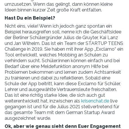
umzusetzen. Wenn das gelingt, dann können kleine
Ideen binnen kurzer Zeit große Kraft entfalten.
Hast Du ein Beispiel?
Nicht eins, viele! Wenn ich jedoch ganz spontan ein
Beispiel herausgreifen soll, nenne ich die Geschäftsidee
der Berliner Schülergründer Julius de Gruyter, Kai Lanz
und Jan Wilhelm. Das ist ein Team der STARTUP TEENS
Challenge in 2019. Sie haben mit ihrer App „Exclamo“ ein
Tool entwickelt, welches Mobbing an Schulen zu
verhindern sucht. Schüler:innen können einfach und bei
Bedarf über eine Meldefunktion anonym Hilfe bei
Problemen bekommen und lernen zudem Achtsamkeit
zu trainieren und dabei zu reflektieren. Sobald eine
Schule der App beitritt, kann diese Exclamo für Schüler,
Lehrer und ausgewählte Vertrauensleute freischalten.
Das ist eine richtig starke Idee, die sich auch gut
weiterentwickelt hat, inzwischen als
krisenchat.de
live
gegangen ist und für die Julius 2021 stellvertretend für
das gesamte Team mit dem German Startup Award
ausgezeichnet wurde.
Ok, aber wie genau sieht denn Euer Engagement