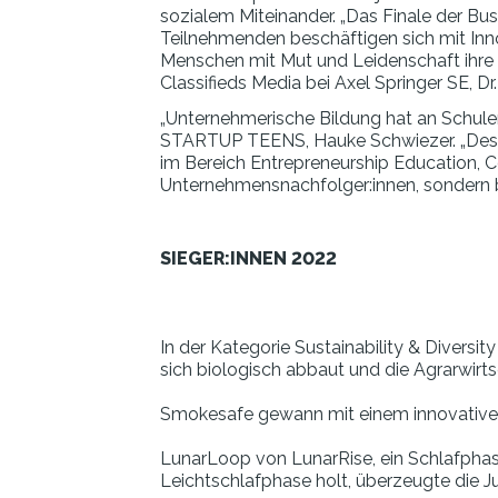
sozialem Miteinander. „Das Finale der Bus
Teilnehmenden beschäftigen sich mit Inno
Menschen mit Mut und Leidenschaft ihre ei
Classifieds Media bei Axel Springer SE, Dr
„Unternehmerische Bildung hat an Schulen
STARTUP TEENS, Hauke Schwiezer. „Desha
im Bereich Entrepreneurship Education, C
Unternehmensnachfolger:innen, sondern 
SIEGER:INNEN 2022
In der Kategorie Sustainability & Diversit
sich biologisch abbaut und die Agrarwirt
Smokesafe gewann mit einem innovativen 
LunarLoop von LunarRise, ein Schlafphas
Leichtschlafphase holt, überzeugte die Ju