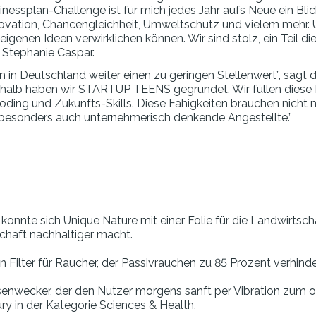
inessplan-Challenge ist für mich jedes Jahr aufs Neue ein Blic
vation, Chancengleichheit, Umweltschutz und vielem mehr. U
genen Ideen verwirklichen können. Wir sind stolz, ein Teil die
. Stephanie Caspar.
 in Deutschland weiter einen zu geringen Stellenwert”, sagt
lb haben wir STARTUP TEENS gegründet. Wir füllen diese L
oding und Zukunfts-Skills. Diese Fähigkeiten brauchen nicht 
besonders auch unternehmerisch denkende Angestellte.”
y konnte sich Unique Nature mit einer Folie für die Landwirtsch
schaft nachhaltiger macht.
Filter für Raucher, der Passivrauchen zu 85 Prozent verhind
enwecker, der den Nutzer morgens sanft per Vibration zum o
ry in der Kategorie Sciences & Health.