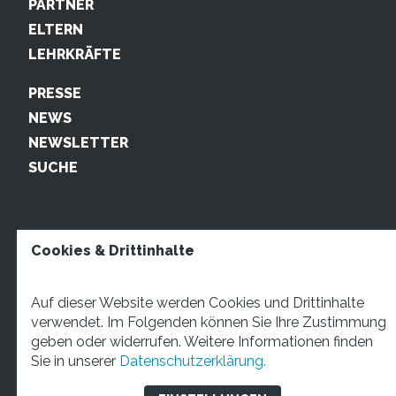
PARTNER
ELTERN
LEHRKRÄFTE
PRESSE
NEWS
NEWSLETTER
SUCHE
Cookies & Drittinhalte
Auf dieser Website werden Cookies und Drittinhalte
verwendet. Im Folgenden können Sie Ihre Zustimmung
geben oder widerrufen. Weitere Informationen finden
STARTUP TEENS Münsterstraße 5, 59065 Hamm. Fon:
Sie in unserer
Datenschutzerklärung.
+49 2381 4870207 Mail:
info@startupteens.de