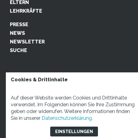
ELTERN
LEHRKRÄFTE
PRESSE
NEWS
NEWSLETTER
SUCHE
Cookies & Drittinhalte
Auf dieser Website werden Cookies und Drittinhalte
verwendet. Im Folgenden können Sie Ihre Zustimmung
geben oder widerrufen. Weitere Informationen finden
STARTUP TEENS Münsterstraße 5, 59065 Hamm. Fon:
Sie in unserer
Datenschutzerklärung.
+49 2381 4870207 Mail:
info@startupteens.de
EINSTELLUNGEN