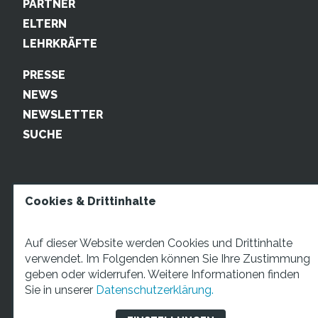
PARTNER
ELTERN
LEHRKRÄFTE
PRESSE
NEWS
NEWSLETTER
SUCHE
Cookies & Drittinhalte
Auf dieser Website werden Cookies und Drittinhalte
verwendet. Im Folgenden können Sie Ihre Zustimmung
geben oder widerrufen. Weitere Informationen finden
STARTUP TEENS Münsterstraße 5, 59065 Hamm. Fon:
Sie in unserer
Datenschutzerklärung.
+49 2381 4870207 Mail:
info@startupteens.de