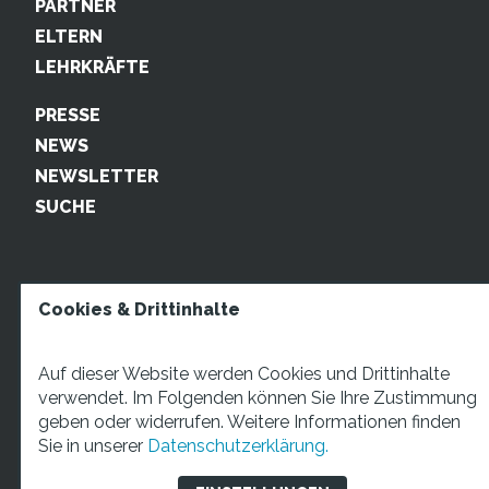
PARTNER
ELTERN
LEHRKRÄFTE
PRESSE
NEWS
NEWSLETTER
SUCHE
Cookies & Drittinhalte
Auf dieser Website werden Cookies und Drittinhalte
verwendet. Im Folgenden können Sie Ihre Zustimmung
geben oder widerrufen. Weitere Informationen finden
STARTUP TEENS Münsterstraße 5, 59065 Hamm. Fon:
Sie in unserer
Datenschutzerklärung.
+49 2381 4870207 Mail:
info@startupteens.de