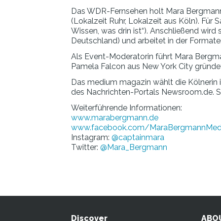
Das WDR-Fernsehen holt Mara Bergmann 20
(Lokalzeit Ruhr, Lokalzeit aus Köln). Für
Wissen, was drin ist“). Anschließend wir
Deutschland) und arbeitet in der Format
Als Event-Moderatorin führt Mara Berg
Pamela Falcon aus New York City gründet
Das medium magazin wählt die Kölnerin im
des Nachrichten-Portals Newsroom.de. S
Weiterführende Informationen:
www.marabergmann.de
www.facebook.com/MaraBergmannMed
Instagram:
@captainmara
Twitter:
@Mara_Bergmann
Discover
ABO