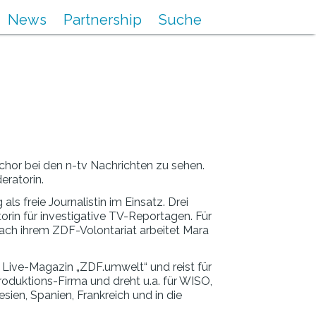
News
Partnership
Suche
nchor bei den n-tv Nachrichten zu sehen.
eratorin.
s freie Journalistin im Einsatz. Drei
torin für investigative TV-Reportagen. Für
Nach ihrem ZDF-Volontariat arbeitet Mara
 Live-Magazin „ZDF.umwelt“ und reist für
oduktions-Firma und dreht u.a. für WISO,
ien, Spanien, Frankreich und in die