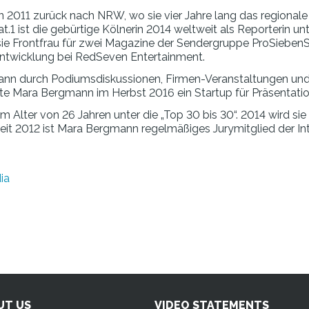
11 zurück nach NRW, wo sie vier Jahre lang das regionale E
 Sat.1 ist die gebürtige Kölnerin 2014 weltweit als Reporterin
d sie Frontfrau für zwei Magazine der Sendergruppe ProSieben
entwicklung bei RedSeven Entertainment.
mann durch Podiumsdiskussionen, Firmen-Veranstaltungen u
e Mara Bergmann im Herbst 2016 ein Startup für Präsentatio
 Alter von 26 Jahren unter die „Top 30 bis 30“. 2014 wird si
eit 2012 ist Mara Bergmann regelmäßiges Jurymitglied der I
ia
UT US
VIDEO STATEMENTS