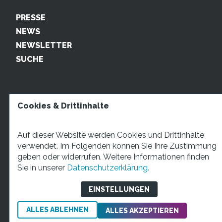
PRESSE
NEWS
NEWSLETTER
SUCHE
Cookies & Drittinhalte
Auf dieser Website werden Cookies und Drittinhalte
verwendet. Im Folgenden können Sie Ihre Zustimmung
geben oder widerrufen. Weitere Informationen finden
STARTUP TEENS Münsterstraße 5, 59065 Hamm. Fon:
Sie in unserer
Datenschutzerklärung.
+49 2381 4870207 Mail:
info@startupteens.de
EINSTELLUNGEN
ALLES ABLEHNEN
Impressum
Datenschutzerklärung
ALLES AKZEPTIEREN