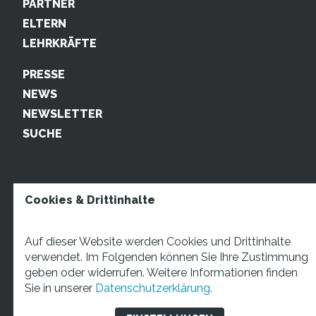
PARTNER
ELTERN
LEHRKRÄFTE
PRESSE
NEWS
NEWSLETTER
SUCHE
Cookies & Drittinhalte
Auf dieser Website werden Cookies und Drittinhalte
verwendet. Im Folgenden können Sie Ihre Zustimmung
geben oder widerrufen. Weitere Informationen finden
STARTUP TEENS Münsterstraße 5, 59065 Hamm. Fon:
Sie in unserer
Datenschutzerklärung.
+49 2381 4870207 Mail:
info@startupteens.de